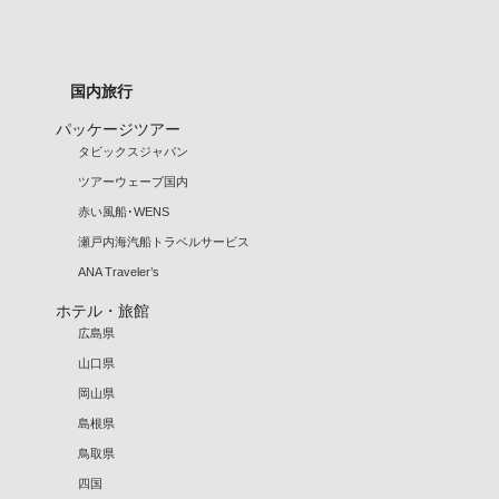
国内旅行
パッケージツアー
タビックスジャパン
ツアーウェーブ国内
赤い風船･WENS
瀬戸内海汽船トラベルサービス
ANA Traveler’s
ホテル・旅館
広島県
山口県
岡山県
島根県
鳥取県
四国