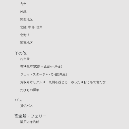
九州
沖縄
関西地区
北陸･中部･信州
北海道
関東地区
その他
お土産
春秋航空(広島⇔成田+ホテル)
ジェットスタージャパン(国内線）
お取り寄せグルメ 九州を感じる ゆったりおうちで食たび
たびもの撰華
バス
貸切バス
高速船・フェリー
瀬戸内海汽船