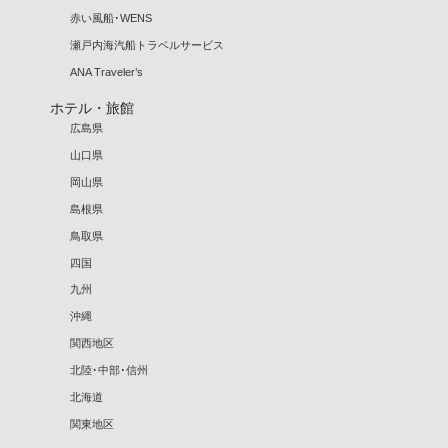
赤い風船･WENS
瀬戸内海汽船トラベルサービス
ANA Traveler’s
ホテル・旅館
広島県
山口県
岡山県
島根県
鳥取県
四国
九州
沖縄
関西地区
北陸･中部･信州
北海道
関東地区