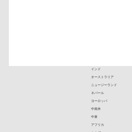
外国人実習生スケジュール
カンボジア
外国人実習生 帰国
ラオス
ハワイ
グアム
アメリカ
マレーシア
フィリピン
ロシア
インド
オーストラリア
ニュージーランド
ネパール
ヨーロッパ
中南米
中東
アフリカ