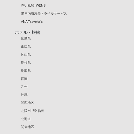
赤い風船･WENS
瀬戸内海汽船トラベルサービス
ANA Traveler’s
ホテル・旅館
広島県
山口県
岡山県
島根県
鳥取県
四国
九州
沖縄
関西地区
北陸･中部･信州
北海道
関東地区