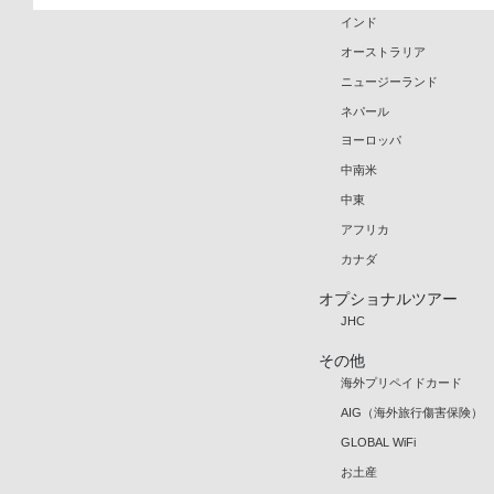
インド
オーストラリア
ニュージーランド
ネパール
ヨーロッパ
中南米
中東
アフリカ
カナダ
オプショナルツアー
JHC
その他
海外プリペイドカード
AIG（海外旅行傷害保険）
GLOBAL WiFi
お土産