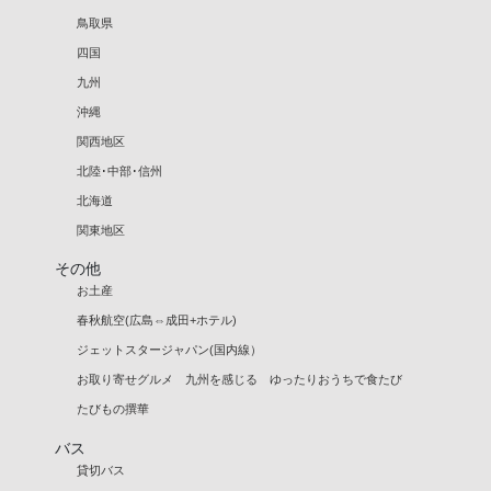
鳥取県
四国
九州
沖縄
関西地区
北陸･中部･信州
北海道
関東地区
その他
お土産
春秋航空(広島⇔成田+ホテル)
ジェットスタージャパン(国内線）
お取り寄せグルメ 九州を感じる ゆったりおうちで食たび
たびもの撰華
バス
貸切バス