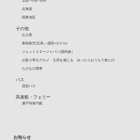
北陸･中部･信州
北海道
関東地区
その他
お土産
春秋航空(広島⇔成田+ホテル)
ジェットスタージャパン(国内線）
お取り寄せグルメ 九州を感じる ゆったりおうちで食たび
たびもの撰華
バス
貸切バス
高速船・フェリー
瀬戸内海汽船
お知らせ