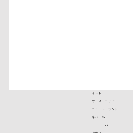
関東発
韓国
羽田空港発
インドネシア
成田空港発
ミャンマー
外国人実習生スケジュール
カンボジア
外国人実習生 帰国
ラオス
ハワイ
グアム
アメリカ
マレーシア
フィリピン
ロシア
インド
オーストラリア
ニュージーランド
ネパール
ヨーロッパ
中南米