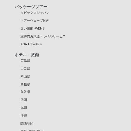
パッケージツアー
タビックスジャパン
ツアーウェーブ国内
赤い風船･WENS
瀬戸内海汽船トラベルサービス
ANA Traveler’s
ホテル・旅館
広島県
山口県
岡山県
島根県
鳥取県
四国
九州
沖縄
関西地区